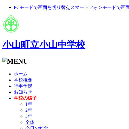
PCモードで画面を切り替え
スマートフォンモードで画
小山町立小山中学校
ホーム
学校概要
行事予定
お知らせ
学校の様子
1年
2年
3年
全体
今日の給食